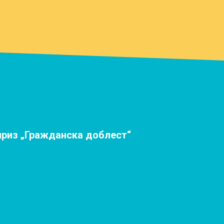
приз „Гражданска доблест“