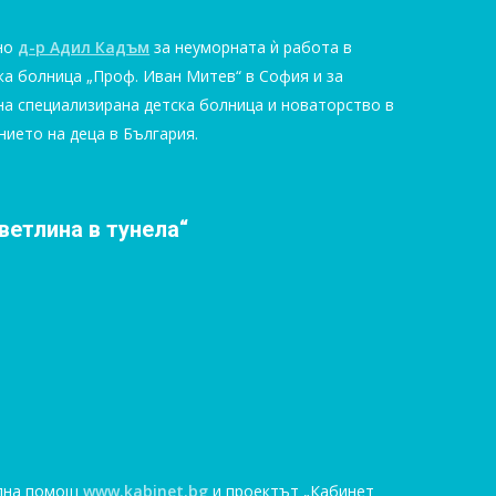
но
д-р Адил Кадъм
за неуморната ѝ работа в
ка болница „Проф. Иван Митев“ в София и за
на специализирана детска болница и новаторство в
нието на деца в България.
ветлина в тунела“
ална помощ
www.kabinet.bg
и проектът „Кабинет