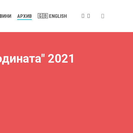
search
FACEBOOK
YOUTUBE
ВИНИ
АРХИВ
🇬🇧 ENGLISH
одината" 2021