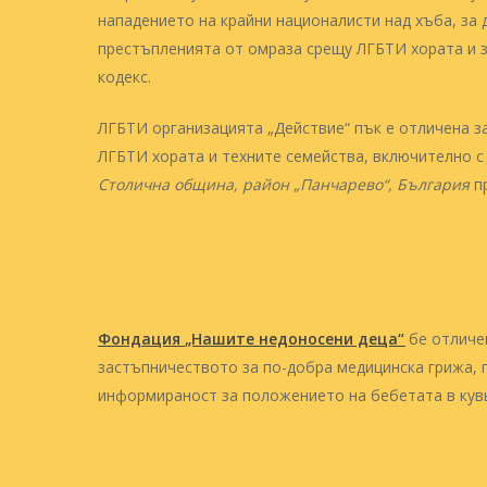
нападението на крайни националисти над хъба, з
престъпленията от омраза срещу ЛГБТИ хората и з
кодекс.
ЛГБТИ организацията „Действие“ пък e отличена з
ЛГБТИ хората и техните семейства, включително с
Столична община, район „Панчарево“, България
пр
Фондация „Нашите недоносени деца“
бе отличен
застъпничеството за по-добра медицинска грижа,
информираност за положението на бебетата в кувь