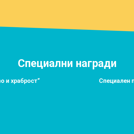
Специални награди
о и храброст“
Специален 