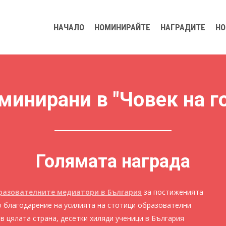
НАЧАЛО
НОМИНИРАЙТЕ
НАГРАДИТЕ
НО
минирани в "Човек на г
Голямата награда
разователните медиатори в България
за постиженията
о благодарение на усилията на стотици образователни
в цялата страна, десетки хиляди ученици в България