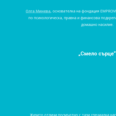
Олга Минева
, основателка на фондация EMPROVE
по психологическа, правна и финансова подкреп
домашно насилие.
„Смело сърце“
Журито отличи посмъртно с тази специална на