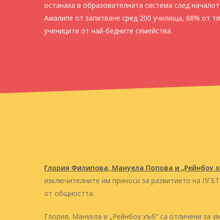
останаха в образователната система след началот
Амалипе от запитване сред 200 училища, 68% от т
учениците от най-бедните семейства.
Глория Филипова, Мануела Попова и „Рейнбоу 
изключителните им приноси за развитието на ЛГБТ
от общността.
Натиснете Enter, за да търсите, или ESC, за да зат
Глория, Мануела и „Рейнбоу хъб“ са отличени за 