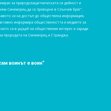
ниран за природозащитническата си дейност и
нем Синеморец да се превърне в Слънчев бряг“.
авото си на достъп до обществена информация,
 активно информира обществеността и медиите за
които са в ущърб на обществения интерес и заради
а прородата на Синеморец и Странджа.
сам воинът е воин“