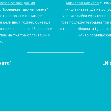
йотов от Фондация
Борислав Борисов
е номи
„Последният дар на човека“ –
инициативата „Да не допус
ото на органи в България.
Упражнявайки ефективно пр
в цели шест години, обхваща
през последните години той
донори в повече от 15 населени
актове на общината Царево, 
твие на три трансплантации и
които се унищожав
я.
ната“
„И 