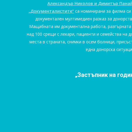
Александър Николов и Димитър Пана
„Документалистите“
са номинирани за филма си 
документален мултимедиен разказ за донорств
Мащабната им документална работа, разгърната 
над 100 срещи с лекари, пациенти и семейства на 
места в страната, снимки в осем болници, присъс
една донорска ситуаци
„Застъпник на годи