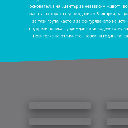
основателка на „Център за независим живот“, в
правата на хората с увреждания в България, за ц
за тази група, както и за осигуряването на ист
подкрепи човека с увреждане във воденето му на
Носителка на отличието „Човек на годината“ за 
Д-
Глория
р
Филипова,
Десислава
Мануела
Валентина
Цецка
Иванова
Попова