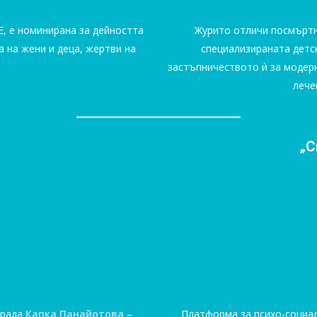
, е номинирана за дейността
Журито отличи посмърт
а на жени и деца, жертви на
специализираната детс
застъпничеството ѝ за модер
лече
„С
града
Капка Панайотова
–
Платформа за психо-соци