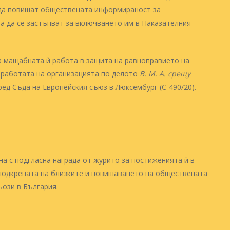
а да повишат обществената информираност за
а да се застъпват за включването им в Наказателния
а мащабната ѝ работа в защита на равноправието на
 работата на организацията по делото
В. М. А. срещу
ед Съда на Европейския съюз в Люксембург (C-490/20).
а с подгласна награда от журито за постиженията ѝ в
 подкрепата на близките и повишаването на обществената
ози в България.