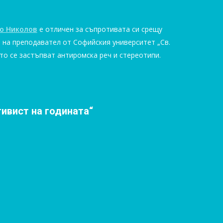
о Николов
е отличен за съпротивата си срещу
 на преподавател от Софийския университет „Св.
то се застъпват антиромска реч и стереотипи.
тивист на годината“