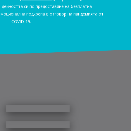
а дейността си по предоставяне на безплатна
моционална подкрепа в отговор на пандемията от
COVID-19.
Д-
р
Александър
Проф.
Симидчиев