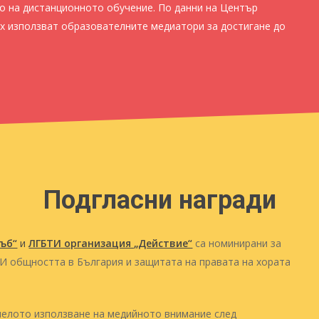
о на дистанционното обучение. По данни на Център
ях използват образователните медиатори за достигане до
Подгласни награди
хъб“
и
ЛГБТИ организация „Действие“
са номинирани за
И общността в България и защитата на правата на хората
ворите
умелото използване на медийното внимание след