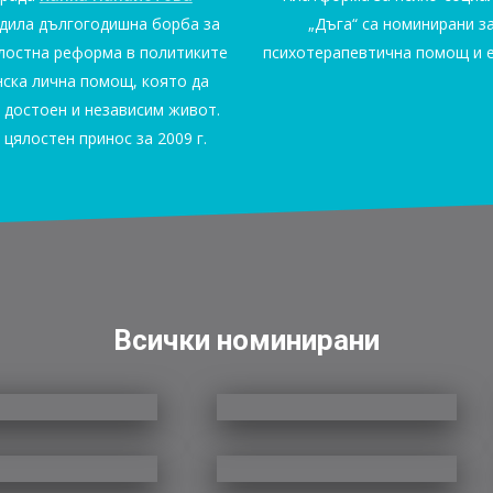
одила дългогодишна борба за
„Дъга“ са номинирани з
ялостна реформа в политиките
психотерапевтична помощ и е
инска лична помощ, която да
 достоен и независим живот.
цялостен принос за 2009 г.
Всички номинирани
Ива
Гумнишка,
Humans
Виктория
in