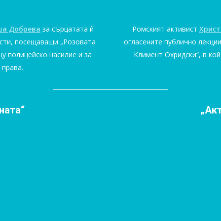
ша Добрева
за сърцатата ѝ
Ромският активист
Христ
ости, посещаващи „Розовата
огласените публично лекции
щу полицейско насилие и за
Климент Охридски“, в кой
 права.
ната“
„Ак