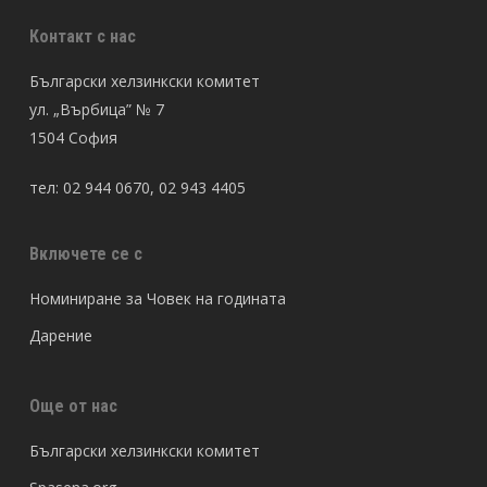
Контакт с нас
Български хелзинкски комитет
ул. „Върбица” № 7
1504 София
тел: 02 944 0670, 02 943 4405
Включете се с
Номиниране за Човек на годината
Дарение
Още от нас
Български хелзинкски комитет