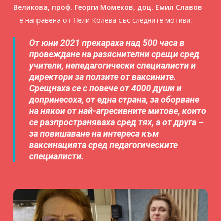
Великова, проф. Георги Момеков, доц. Емил Славов
– е направена от Нели Колева със следните мотиви:
Oт юни 2021 прекараха над 500 часа в
провеждане на разяснителни срещи сред
учители, непедагогически специалисти и
директори за ползите от ваксините.
Срещнаха се с повече от 4000 души и
допринесоха, от една страна, за оборване
на някои от най-агресивните митове, които
се разпространяваха сред тях, а от друга –
за повишаване на интереса към
ваксинацията сред педагогическите
специалисти.