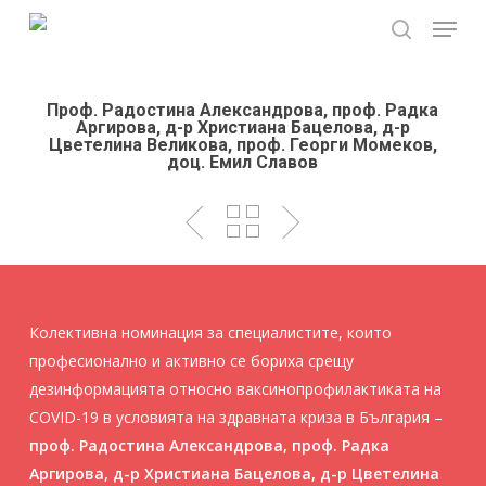
Skip
Menu
to
search
main
content
Проф. Радостина Александрова, проф. Радка
Аргирова, д-р Христиана Бацелова, д-р
Цветелина Великова, проф. Георги Момеков,
доц. Емил Славов
Колективна номинация за специалистите, които
професионално и активно се бориха срещу
дезинформацията относно ваксинопрофилактиката на
COVID-19 в условията на здравната криза в България –
проф. Радостина Александрова, проф. Радка
Аргирова, д-р Христиана Бацелова, д-р Цветелина