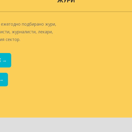
ЖУРИ
т ежегодно подбирано жури,
сти, журналисти, лекари,
ия сектор.
Е →
 →