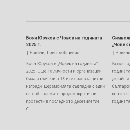
Боян Юруков е Човек на годината
Символи
2025 г.
„Човек 
|
Новини
,
Прессъобщения
|
Новин
Боян Юруков е „Човек на годината”
Всяка го
2025. Още 10 личности и организации
годината
бяха отличени в 18-ите правозащитни
дизайн и
награди. Церемонията съвпадна с един
българск
от най-големите продемократични
контекст
протести в последното десетилетие.
годината
С…