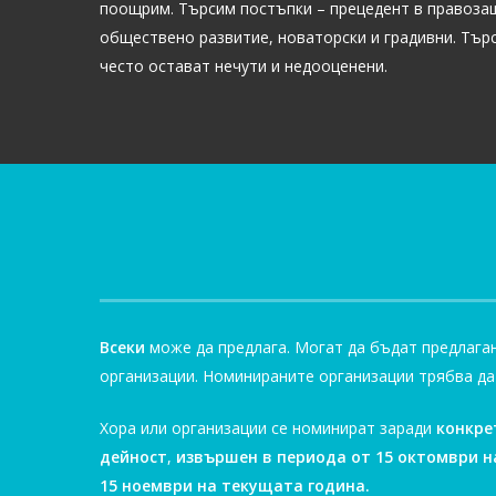
поощрим. Търсим постъпки – прецедент в правоза
обществено развитие, новаторски и градивни. Търс
често остават нечути и недооценени.
Всеки
може да предлага. Могат да бъдат предлаган
организации. Номинираните организации трябва да 
Хора или организации се номинират заради
конкре
дейност
,
извършен
в периода от 15
октомври н
15 ноември на текущата година.