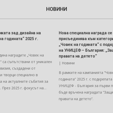
НОВИНИ
ката зад дизайна на
Нова специална награда се
на годината“ 2025 г.
присъединява към категор
„Човек на годината“ с под
и
на УНИЦЕФ – България: „З
дина наградите „Човек на
правата на детето“
“ са съпътствани от уникален
|
Новини
 визия, създадени от
В рамките на кампанията “Чов
и творци специално в
годината” 2025 г. с подкрепата
а на актуалните събития за
УНИЦЕФ - България за първи 
. През 2025 г. фокусът на…
бъде връчена наградата “Защ
правата на детето”.