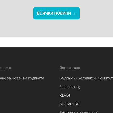
ВСИЧКИ НОВИНИ →
е се с
Още от нас
не за Човек на годината
Български хелзинкски комитет
Spasena.org
READI
No Hate BG
Реформа в затворите