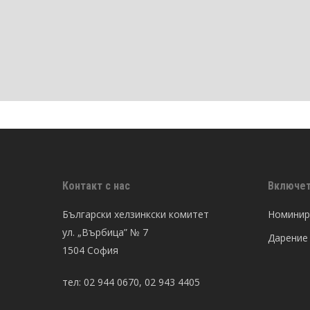
Контакт с нас
Включет
Български хелзинкски комитет
Номинира
ул. „Върбица” № 7
Дарение
1504 София
тел: 02 944 0670, 02 943 4405