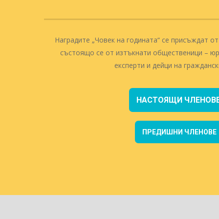
Наградите „Човек на годината“ се присъждат о
състоящо се от изтъкнати общественици – юри
експерти и дейци на гражданск
НАСТОЯЩИ ЧЛЕНОВ
ПРЕДИШНИ ЧЛЕНОВЕ