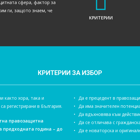
щитната сфера, фактор за
им ги, защото знаем, че
КРИТЕРИИ
КРИТЕРИИ ЗА ИЗБОР
и както хора, така и
Да е прецедент в правозащ
са регистрирани в България.
Да има значителен потенци
Да вдъхновява към действи
тн
а
правозащитн
а
Да се отличава с гражданск
а предходната година – до
Да е новаторска и оригинал