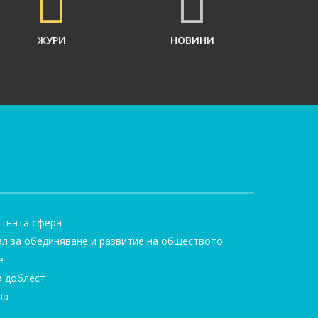
ЖУРИ
НОВИНИ
итната сфера
ал за обединяване и развитие на обществото
е
а доблест
на