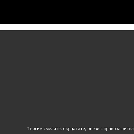
Натиснете Enter, за да търсите, или ESC, за да зат
Търсим смелите, сърцатите, онези с правозащитна 