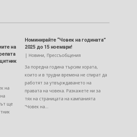
Номинирайте “Човек на годината”
иите на
2025 до 15 ноември!
крепата
|
Новини
,
Прессъобщения
ащитник
За поредна година търсим хората,
които и в трудни времена не спират да
работят за утвърждаването на
ек на
правата на човека. Разкажете ни за
 на
тях на страницата на кампанията
път ще
“Човек на…
итник