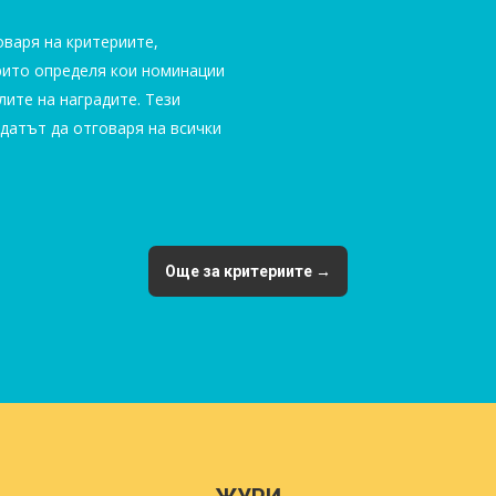
оваря на критериите,
урито определя кои номинации
лите на наградите. Тези
датът да отговаря на всички
Още за критериите →