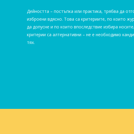
Дейността – постъпка или практика, трябва да отг
изброени вдясно. Това са критериите, по които ж
да допусне и по които впоследствие избира носите
критерии са алтернативни – не е необходимо канди
тях.