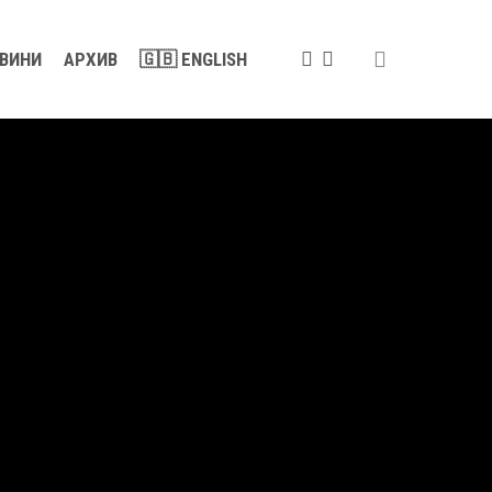
search
FACEBOOK
YOUTUBE
ВИНИ
АРХИВ
🇬🇧 ENGLISH