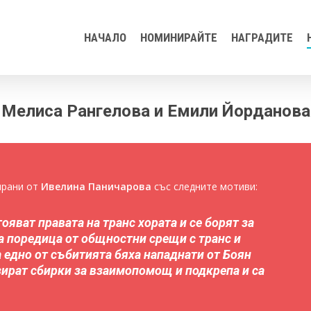
НАЧАЛО
НОМИНИРАЙТЕ
НАГРАДИТЕ
Мелиса Рангелова и Емили Йорданова
ворите
ирани от
Ивелина Паничарова
със следните мотиви:
яват правата на транс хората и се борят за
а поредица от общностни срещи с транс и
а едно от събитията бяха нападнати от Боян
изират сбирки за взаимопомощ и подкрепа и са