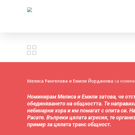
Skip
to
main
content
Натиснете Enter, за да търсите, или ESC, за да зат
Мелиса Рангелова и Емили Йорданова
са номин
Номинирам Мелиса и Емили затова, че отсто
обединяването на общността. Те направих
небинарни хора и им помагат с опита си. Н
Расате. Въпреки цялата агресия, те орган
пример за цялата транс общност.