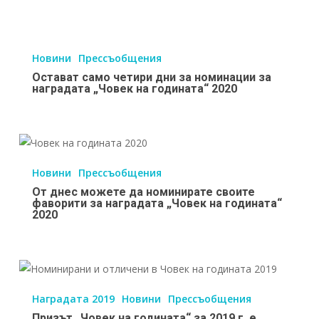
е
Остават
за
само
работещите
Новини
Прессъобщения
четири
и
Остават само четири дни за номинации за
дни
доброволците
наградата „Човек на годината“ 2020
за
в
номинации
отделенията
за
за
От
наградата
пациенти
днес
Новини
Прессъобщения
„Човек
с
можете
От днес можете да номинирате своите
на
COVID-
да
фаворити за наградата „Човек на годината“
годината“
2020
19
номинирате
2020
своите
фаворити
Призът
за
„Човек
наградата
Наградата 2019
Новини
Прессъобщения
на
„Човек
Призът „Човек на годината“ за 2019 г. е