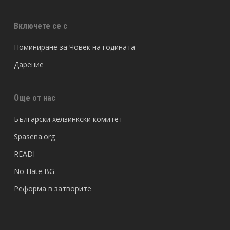
Включете се с
Номиниране за Човек на годината
Дарение
Още от нас
Български хелзинкски комитет
Spasena.org
READI
No Hate BG
Реформа в затворите