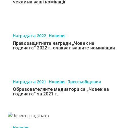
чекає на ваші номінації
2022
чекає
на
Правозащитните
ваші
награди
Наградата 2022
Новини
номінації
„Човек
Правозащитните награди „Човек на
на
годината“ 2022 г. очакват вашите номинации
годината“
2022
г.
Образователните
очакват
медиатори
Наградата 2021
Новини
Прессъобщения
вашите
са
Образователните медиатори са „Човек на
номинации
„Човек
годината“ за 2021 г.
на
годината“
за
Периодът
2021
на
Новини