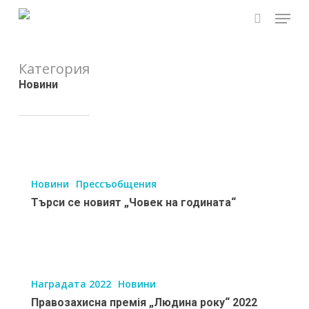
Skip
Menu
to
search
main
content
Категория
Новини
Търси
се
Новини
Прессъобщения
новият
Търси се новият „Човек на годината“
„Човек
на
годината“
Правозахисна
премія
Наградата 2022
Новини
„Людина
Правозахисна премія „Людина року“ 2022
року“