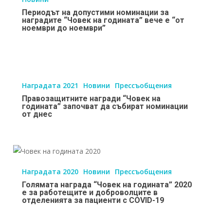
г.
допустими
Периодът на допустими номинации за
номинации
наградите “Човек на годината” вече е “от
ноември до ноември”
за
наградите
“Човек
Правозащитните
на
награди
годината”
Наградата 2021
Новини
Прессъобщения
“Човек
вече
Правозащитните награди “Човек на
на
е
годината” започват да събират номинации
от днес
годината”
“от
започват
ноември
да
до
Голямата
събират
ноември”
награда
номинации
Наградата 2020
Новини
Прессъобщения
“Човек
от
Голямата награда “Човек на годината” 2020
на
днес
е за работещите и доброволците в
отделенията за пациенти с COVID-19
годината”
2020