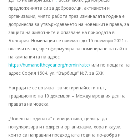
предложенията си за доброволци, активисти и
организации, чиято работа през изминалата година е
допринесла за утвърждаването на човешките права, за
защита на животните и опазване на природата в
България. Номинации се приемат до 15 ноември 2021 г.
включително, чрез формуляра за номиниране на сайта
на кампанията на адрес
https://humanoftheyear.org/nominiraite/
или по пощата на
адрес София 1504, ул. “Върбица” №7, за БХК.
Наградите се връчват за четиринайсети път,
традиционно на 10 декември – Международния ден на
правата на човека.
„Човек на годината“ е инициатива, целяща да
популяризира и подкрепи организации, хора и каузи,
които са направили предходната година по-добра и