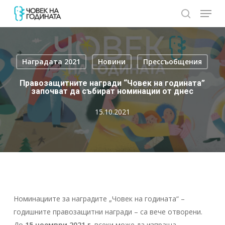
Skip
Menu
to
search
Close
main
Menu
content
Наградата 2021
Новини
Прессъобщения
Правозащитните награди “Човек на годината”
започват да събират номинации от днес
15.10.2021
Номинациите за наградите „Човек на годината“ –
годишните правозащитни награди – са вече отворени.
До
15 ноември 2021 г
.
всеки може да изпраща