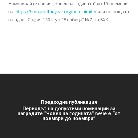
Номинирайте вашия „Човек на годината“ до 15 ноември
на
https://humanoftheyear.org/nominiraite/
или по пощата
на адрес София 1504, ул. “Върбица” №7, за БХК.
Предходна публикация
Периодът на допустими номинации за
наградите “Човек на годината” вече е “от
ноември до ноември”