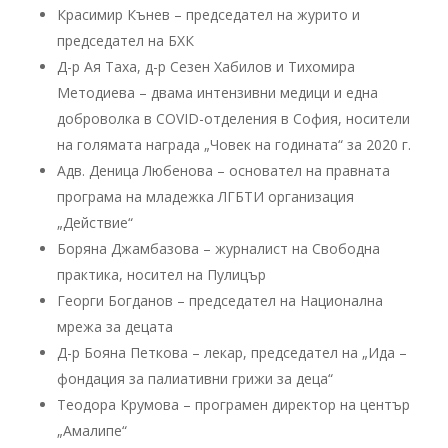
Красимир Кънев – председател на журито и
председател на БХК
Д-р Ая Таха, д-р Сезен Хабилов и Тихомира
Методиева – двама интензивни медици и една
доброволка в COVID-отделения в София, носители
на голямата награда „Човек на годината“ за 2020 г.
Aдв. Деница Любенова – основател на правната
програма на младежка ЛГБТИ организация
„Действие“
Боряна Джамбазова – журналист на Свободна
практика, носител на Пулицър
Георги Богданов – председател на Национална
мрежа за децата
Д-р Бояна Петкова – лекар, председател на „Ида –
фондация за палиативни грижи за деца“
Теодора Крумова – програмен директор на център
„Амалипе“