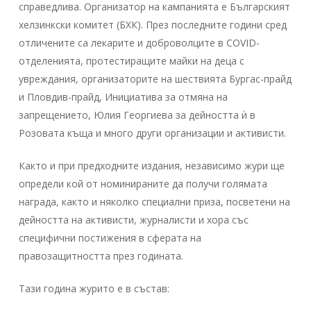
справедлива. Организатор на кампанията е Българският
хелзинкски комитет (БХК). През последните години сред
отличените са лекарите и доброволците в COVID-
отделенията, протестиращите майки на деца с
увреждания, организаторите на шествията Бургас-прайд
и Пловдив-прайд, Инициатива за отмяна на
запрещението, Юлия Георгиева за дейността ѝ в
Розовата къща и много други организации и активисти.
Както и при предходните издания, независимо жури ще
определи кой от номинираните да получи голямата
награда, както и няколко специални приза, посветени на
дейността на активисти, журналисти и хора със
специфични постижения в сферата на
правозащитността през годината.
Тази година журито е в състав: