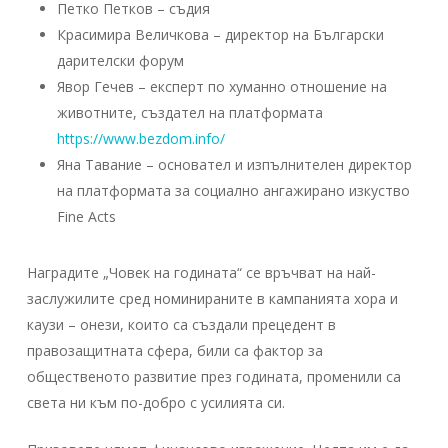
Петко Петков – съдия
Красимира Величкова – директор на Български
дарителски форум
Явор Гечев – експерт по хуманно отношение на
животните, създател на платформата
https://www.bezdom.info/
Яна Тавание – основател и изпълнителен директор
на платформата за социално ангажирано изкуство
Fine Acts
Наградите „Човек на годината“ се връчват на най-
заслужилите сред номинираните в кампанията хора и
каузи – онези, които са създали прецедент в
правозащитната сфера, били са фактор за
общественото развитие през годината, променили са
света ни към по-добро с усилията си.