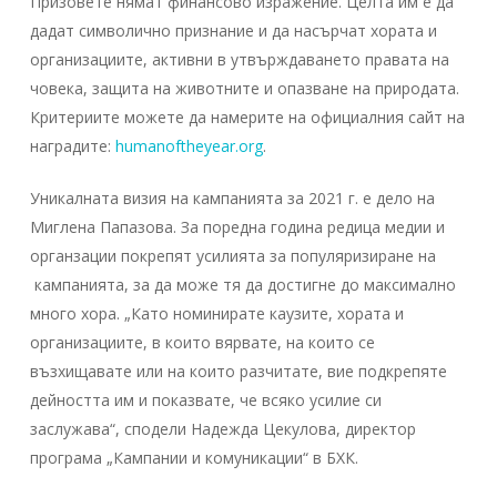
Призовете нямат финансово изражение. Целта им e да
дадат символично признание и да насърчат хората и
организациите, активни в утвърждаването правата на
човека, защита на животните и опазване на природата.
Критериите можете да намерите на официалния сайт на
наградите:
humanoftheyear.org
.
Уникалната визия на кампанията за 2021 г. е дело на
Миглена Папазова. За поредна година редица медии и
органзации покрепят усилията за популяризиране на
кампанията, за да може тя да достигне до максимално
много хора. „Като номинирате каузите, хората и
организациите, в които вярвате, на които се
възхищавате или на които разчитате, вие подкрепяте
дейността им и показвате, че всяко усилие си
заслужава“, сподели Надежда Цекулова, директор
програма „Кампании и комуникации“ в БХК.