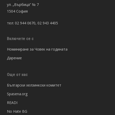
ул. „Върбица” № 7
1504 София
тел: 02 944 0670, 02 943 4405
Включете се с
Номиниране за Човек на годината
Дарение
Още от нас
Български хелзинкски комитет
Spasena.org
READI
No Hate BG