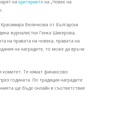
варят на
критериите
на „Човек на
о.
 Красимира Величкова от Български
одина журналистки Генка Шикерова,
та на правата на човека, правата на
здания на наградите, то може да връчи
ки комитет. Те нямат финансово
през годината. По традиция наградите
монията ще бъде онлайн в съответствие