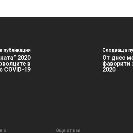
а публикация
Следваща п
ната” 2020
От днес м
оволците в
фаворити 
с COVID-19
2020
е с
Още от нас