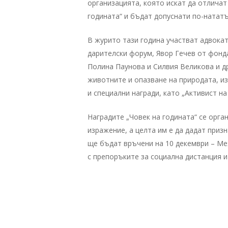
организацията, която искат да отличат
годината“ и бъдат допуснати по-нататъ
В журито тази година участват адвока
дарителски форум, Явор Гечев от фонд
Полина Паунова и Силвия Великова и д
животните и опазване на природата, и
и специални награди, като „Активист на
Наградите „Човек на годината“ се орга
изражение, а целта им е да дадат приз
ще бъдат връчени на 10 декември – Ме
с препоръките за социална дистанция и