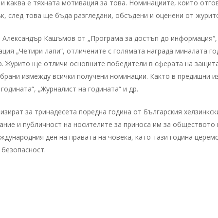
 и каква е тяхната мотивация за това. Номинациите, които отго
к, след това ще бъда разгледани, обсъдени и оценени от журит
т Александър Кашъмов от „Програма за достъп до информация“,
ация „Четири лапи“, отличените с голямата награда миналата г
р. Журито ще отличи основните победители в сферата на защита
збрани измежду всички получени номинации. Както в предишни и
 годината“, „Журналист на годината“ и др.
низират за тринадесета поредна година от Българския хелзинкс
нание и публичност на носителите за приноса им за обществото 
ждународния ден на правата на човека, като тази година цере
 безопасност.