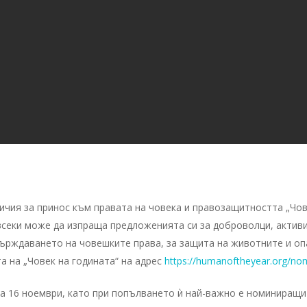
чия за принос към правата на човека и правозащитността „Човек
 всеки може да изпраща предложенията си за доброволци, активи
върждаването на човешките права, за защита на животните и оп
а на „Човек на годината“ на адрес
https://humanoftheyear.org/nom
на 16 ноември, като при попълването ѝ най-важно е номиниращи