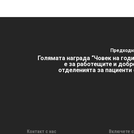
Предходн
Голямата награда “Човек на годи
е за работещите и добр
отделенията за пациенти 
Контакт с нас
Включете с