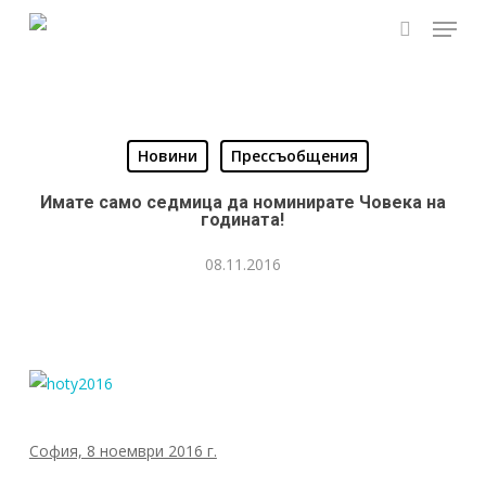
Skip
Menu
to
search
main
content
Новини
Прессъобщения
Имате само седмица да номинирате Човека на
годината!
08.11.2016
София, 8 ноември 2016 г.