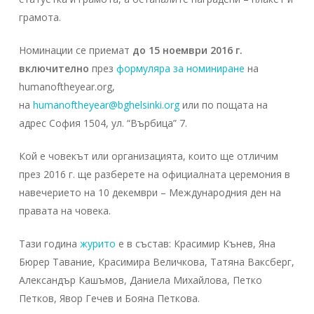
грамота.
Номинации се приемат
до 15 ноември 2016 г.
включително
през
формуляра за номиниране
на
humanoftheyear.org,
на
humanoftheyear@bghelsinki.org
или по пощата на
адрес София 1504, ул. “Върбица” 7.
Кой е човекът или организацията, които ще отличим
през 2016 г. ще разберете на официалната церемония в
навечерието на 10 декември – Международния ден на
правата на човека.
Тази година
журито
е в състав: Красимир Кънев, Яна
Бюрер Тавание, Красимира Величкова, Татяна Ваксберг,
Александър Кашъмов, Даниела Михайлова, Петко
Петков, Явор Гечев и Бояна Петкова.