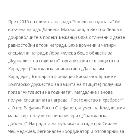
—
През 2015 г. голямата награда “Човек на годината” бе
връчена на адв. Даниела Михайлова, а Виктор Лилов и
доброволците в проект Бежанци бяха отличени с двете
равностойни втори награди. Бяха връчени и четири
специални награди: Лора Филева беше обявена за
„Журналист на годината”, организациите в защита на
Карадере (Гражданска инициатива „Да спасим
Карадере“, Българска фондация Биоразнообразие и
Българско дружество за защита на птиците) получиха
приза “Активисти на годината”, Магдалина Генова
получи специалната награда „Постоянство и храброст“,
а Отец Рафаил–Росен Стефанов, игумен на Кладнишкия
манастир, получи специалния приз „Гражданска
доблест“. Наградата на публиката отиде при Свилен
Чешмеджиев, регионален координатор и отговорник за