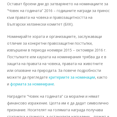
Остават броени дни до затварянето на номинациите за
“Човек на годината” 2016 – годишните награди за принос
към правата на човека и правозащитността на
Български хелзинкски комитет (БХК).
Номинирайте хората и организациите, заслужаващи
отличие за конкретни правозащитни постъпки,
извършени в периода ноември 2015 – октомври 2016 г.
Постъпките или каузата на номинирания трябва да е в
защита на правата на човека, правата на животните
или опазване на природата. За повече подробности
можете да прегледате
критериите за номинации
, както
и
формата за номиниране
.
Наградите “Човек на годината” са морални и нямат
финансово изражение. Целта им e да дадат символично
признание. Носителят на голямата награда получава
статуетка и грамота, а останалите наградени – плакет и