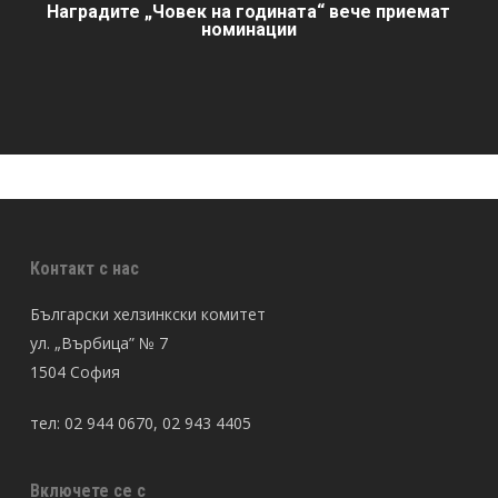
Наградите „Човек на годината“ вече приемат
номинации
Контакт с нас
Български хелзинкски комитет
ул. „Върбица” № 7
1504 София
тел: 02 944 0670, 02 943 4405
Включете се с