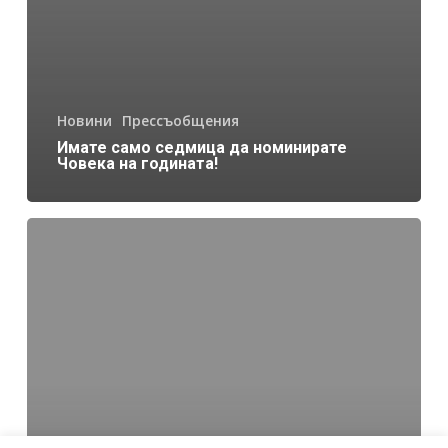
Новини
Прессъобщения
Имате само седмица да номинирате
Човека на годината!
Имате
само
5
дни,
за
да
номинирате
Вашия
Човек