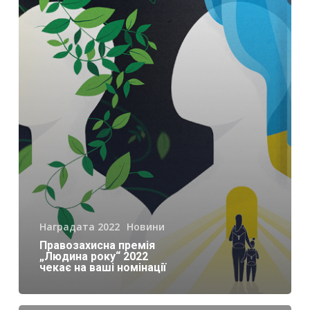
Наградата 2022
Новини
Правозахисна премія
„Людина року“ 2022
чекає на ваші номінації