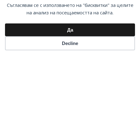
Съгласявам се с използването на "бисквитки" за целите
на
на анализ на посещаемостта на сайта.
годината!
Да
Decline
Наградата 2014
Новини
Прессъобщения
Имате само 5 дни, за да номинирате
Вашия Човек на годината!