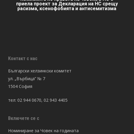
приела проект за Декларация на НС срещу
расизма, ксенофобията и антисемитизма
Контакт с нас
Български хелзинкски комитет
ул. „Върбица” № 7
1504 София
тел: 02 944 0670, 02 943 4405
Включете се с
Номиниране за Човек на годината