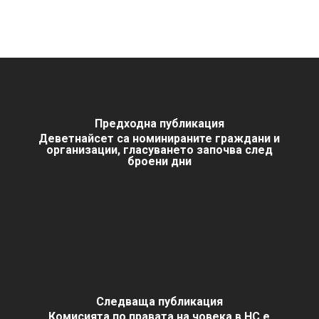
Предходна публикация
Деветнайсет са номинираните граждани и
организации, гласуването започва след
броени дни
Следваща публикация
Комисията по правата на човека в НС е