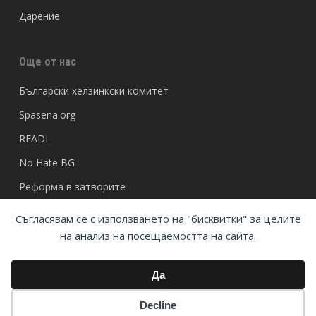
Дарение
Още от нас
Български хелзинкски комитет
Spasena.org
READI
No Hate BG
Реформа в затворите
Съгласявам се с използването на "бисквитки" за целите
на анализ на посещаемостта на сайта.
Да
© Български хелзинкски комитет
Decline