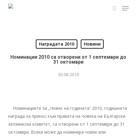
Skip
Menu
to
search
Close
main
Menu
content
Наградата 2010
Новини
Номинации 2010 са отворени от 1 септември до
31 октомври
30.08.2010
Номинациите за „Човек на годината“ 2010, годишната
награда за принос към правата на човека на Български
хелзинкски комитет, са отворени от 1 септември до 31
октомври. Всеки може да номинира човек или