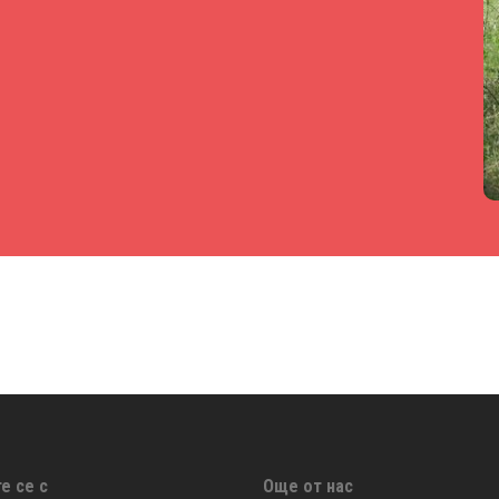
е се с
Още от нас