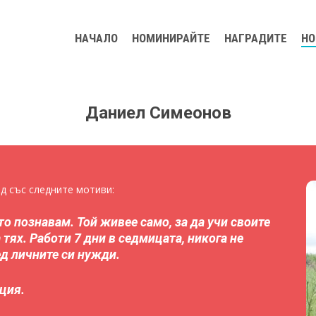
НАЧАЛО
НОМИНИРАЙТЕ
НАГРАДИТЕ
НО
Даниел Симеонов
ворите
д със следните мотиви:
то познавам.
Той живее само, за да учи своите
 тях.
Работи 7 дни в седмицата, никога не
д личните си нужди.
ция.