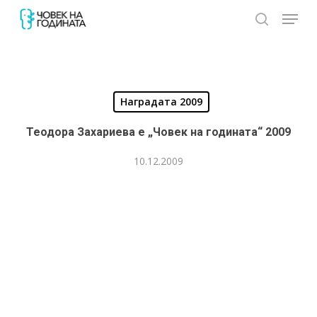
Skip
Menu
to
search
Close
main
Menu
content
Наградата 2009
Теодора Захариева е „Човек на годината“ 2009
10.12.2009