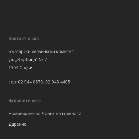
Контакт с нас
Български хелзинкски комитет
ул. „Върбица” № 7
1504 София
тел: 02 944 0670, 02 943 4405
Включете се с
Номиниране за Човек на годината
Дарение