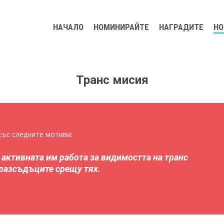
НАЧАЛО
НОМИНИРАЙТЕ
НАГРАДИТЕ
НО
Транс мисия
ворите
ъс следните мотиви:
 активната им работа за видимостта на транс
дразсъдъците срещу тях.