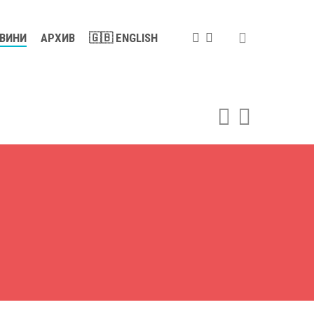
search
FACEBOOK
YOUTUBE
ВИНИ
АРХИВ
🇬🇧 ENGLISH