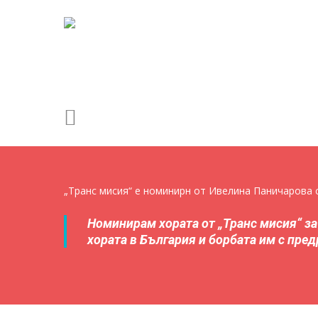
Skip
to
main
content
Натиснете Enter, за да търсите, или ESC, за да зат
„
Транс мисия
“ е номинирн от
Ивелина Паничарова
с
Номинирам хората от „Транс мисия“ за
хората в България и борбата им с пре