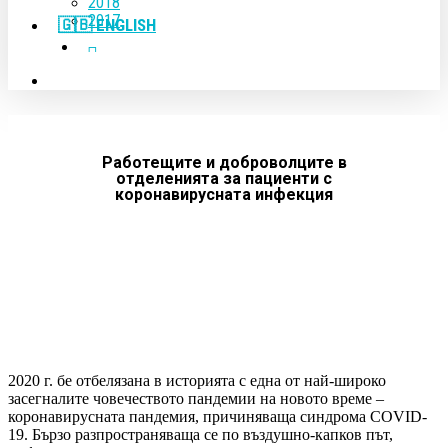
2018
2017
🇬🇧 ENGLISH
FACEBOOK
YOUTUBE
search
Работещите и доброволците в
отделенията за пациенти с
коронавирусната инфекция
2020 г. бе отбелязана в историята с една от най-широко
засегналите човечеството пандемии на новото време –
коронавирусната пандемия, причиняваща синдрома COVID-
19. Бързо разпространяваща се по въздушно-капков път,