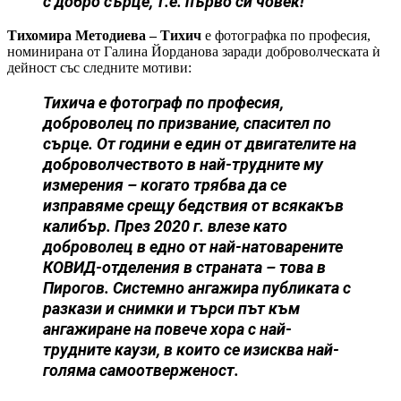
с добро сърце, т.е. първо си човек!
Тихомира Методиева – Тихич
е фотографка по професия,
номинирана от Галина Йорданова заради доброволческата ѝ
дейност със следните мотиви:
Тихича е фотограф по професия,
доброволец по призвание, спасител по
сърце. От години е един от двигателите на
доброволчеството в най-трудните му
измерения – когато трябва да се
изправяме срещу бедствия от всякакъв
калибър. През 2020 г. влезе като
доброволец в едно от най-натоварените
КОВИД-отделения в страната – това в
Пирогов. Системно ангажира публиката с
разкази и снимки и търси път към
ангажиране на повече хора с най-
трудните каузи, в които се изисква най-
голяма самоотверженост.