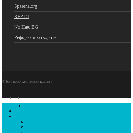
Spasena.org
READI
No Hate BG
Реформа в затворите
© Български хелзинкски комитет
facebook
youtube
Close
Начало
Menu
Номинирайте
Наградите
Календар ’25
Критерии
За наградите