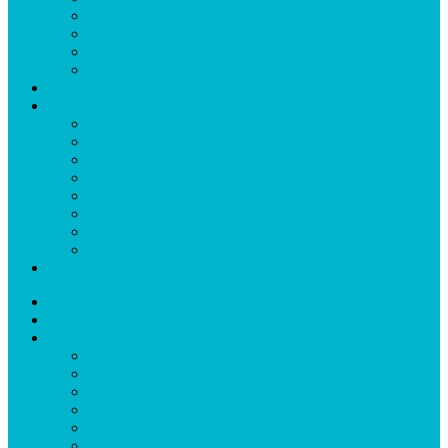
Жури
Партньори
За нас
Често задавани въпроси
Новини
Архив
2024
2023
2022
2021
2020
2019
2018
2017
🇬🇧 English
Начало
Номинирайте
Наградите
Календар ’25
Критерии
За наградите
Жури
Партньори
За нас