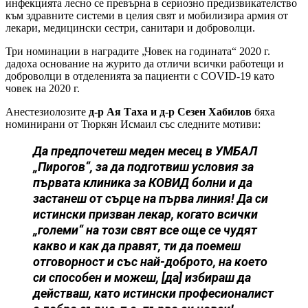
инфекцията лесно се превърна в сериозно предизвикателство
към здравните системи в целия свят и мобилизира армия от
лекари, медицински сестри, санитари и доброволци.
Три номинации в наградите „Човек на годината“ 2020 г.
дадоха основание на журито да отличи всички работещи и
доброволци в отделенията за пациенти с COVID-19 като
човек на 2020 г.
Анестезиолозите
д-р Ая Таха и д-р Сезен Хабилов
бяха
номинирани от Тюркян Исмаил със следните мотиви:
Да предпочетеш меден месец в УМБАЛ
„Пирогов“, за да подготвиш условия за
първата клиника за КОВИД болни и да
застанеш от сърце на първа линия! Да си
истински призван лекар, когато всички
„големи“ на този свят все още се чудят
какво и как да правят, ти да поемеш
отговорност и със най-доброто, на което
си способен и можеш, [да] избираш да
действаш, като истински професионалист