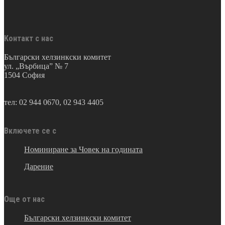
Контакт с нас
Български хелзинкски комитет
ул. „Върбица” № 7
1504 София
тел: 02 944 0670, 02 943 4405
Включете се с
Номиниране за Човек на годината
Дарение
Още от нас
Български хелзинкски комитет