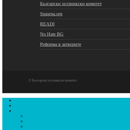
Български хелзинкски комитет
Spasena.org
READI
No Hate BG
Реформа в затворите
© Български хелзинкски комитет
Close
Начало
Menu
Номинирайте
Наградите
Календар ’25
Критерии
За наградите