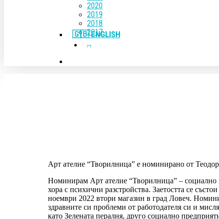
2020
2019
2018
2017
🇬🇧 ENGLISH
FACEBOOK
YOUTUBE
search
Натиснете Enter, за да търсите, или ESC, за да затво
Арт ателие “Творилница” е номинирано от Теодор
Номинирам Арт ателие “Творилница” – социално п
хора с психични разстройства. Заетостта се състо
ноември 2022 втори магазин в град Ловеч. Номинир
здравните си проблеми от работодателя си и мисля,
като Зелената пералня, друго социално предприя