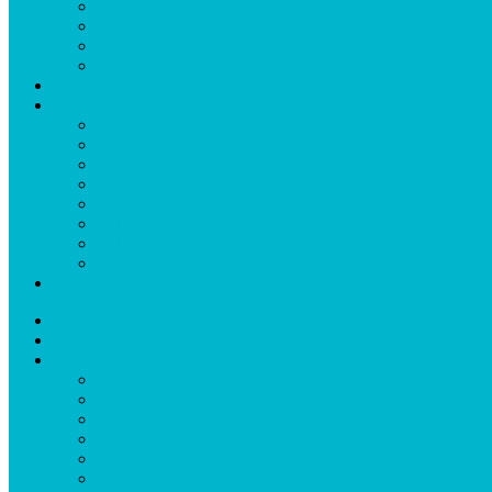
Жури
Партньори
За нас
Често задавани въпроси
Новини
Архив
2024
2023
2022
2021
2020
2019
2018
2017
🇬🇧 English
Начало
Номинирайте
Наградите
Календар ’25
Критерии
За наградите
Жури
Партньори
За нас