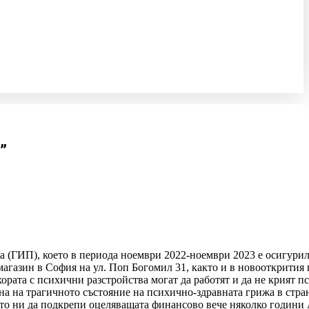
”
(ГИП), което в периода ноември 2022-ноември 2023 е осигурил
 магазин в София на ул. Поп Богомил 31, както и в новооткрития 
ората с психични разстройства могат да работят и да не крият п
фона на трагичното състояние на психично-здравната грижа в стра
то ни да подкрепи оцеляващата финансово вече няколко години 