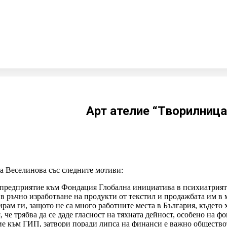
рите
Арт ателие “Творилница
а Веселинова със следните мотиви:
редприятие към Фондация Глобална инициатива в психиатрията 
и в ръчно изработване на продукти от текстил и продажбата им в
ам ги, защото не са много работните места в България, където х
 че трябва да се даде гласност на тяхната дейност, особено на 
тие към ГИП, затвори поради липса на финанси е важно общество