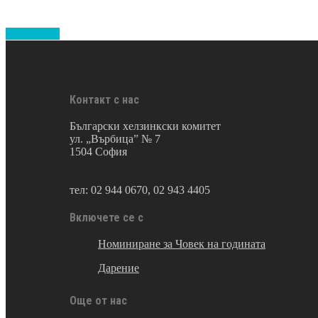
Share
Share
Share
Контакт с нас
Български хелзинкски комитет
ул. „Върбица” № 7
1504 София
тел: 02 944 0670, 02 943 4405
Включете се с
Номиниране за Човек на годината
Дарение
Още от нас