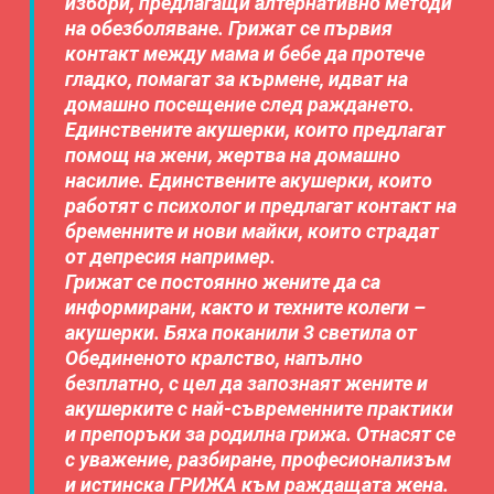
избори, предлагащи алтернативно методи
на обезболяване. Грижат се първия
контакт между мама и бебе да протече
гладко, помагат за кърмене, идват на
домашно посещение след раждането.
Единствените акушерки, които предлагат
помощ на жени, жертва на домашно
насилие. Единствените акушерки, които
работят с психолог и предлагат контакт на
бременните и нови майки, които страдат
от депресия например.
Грижат се постоянно жените да са
информирани, както и техните колеги –
акушерки. Бяха поканили 3 светила от
Обединеното кралство, напълно
безплатно, с цел да запознаят жените и
акушерките с най-съвременните практики
и препоръки за родилна грижа. Отнасят се
с уважение, разбиране, професионализъм
и истинска ГРИЖА към раждащата жена.