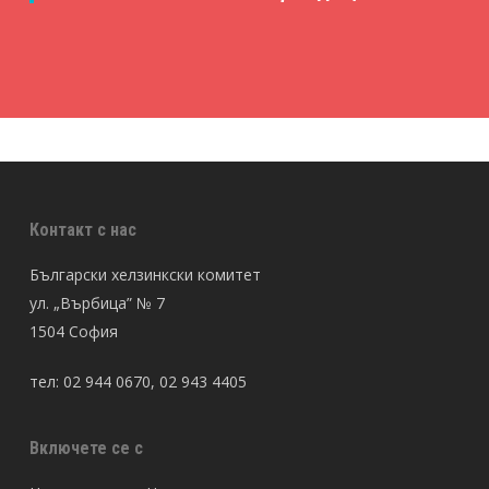
Контакт с нас
Български хелзинкски комитет
ул. „Върбица” № 7
1504 София
тел: 02 944 0670, 02 943 4405
Включете се с