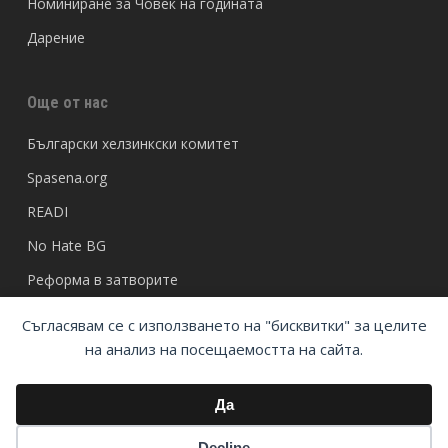
Номиниране за Човек на годината
Дарение
Още от нас
Български хелзинкски комитет
Spasena.org
READI
No Hate BG
Реформа в затворите
Съгласявам се с използването на "бисквитки" за целите
на анализ на посещаемостта на сайта.
Да
© Български хелзинкски комитет
Decline