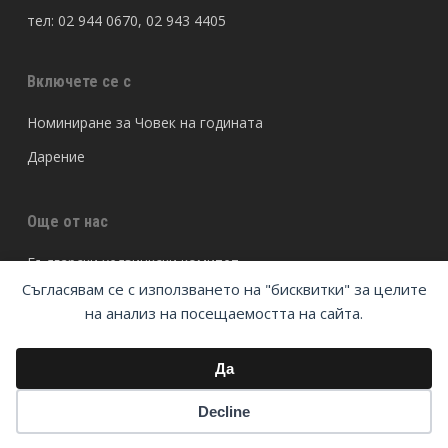
тел: 02 944 0670, 02 943 4405
Включете се с
Номиниране за Човек на годината
Дарение
Още от нас
Български хелзинкски комитет
Съгласявам се с използването на "бисквитки" за целите
Spasena.org
на анализ на посещаемостта на сайта.
READI
No Hate BG
Да
Реформа в затворите
Decline