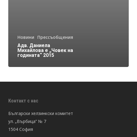
Новини
Прессъобщения
Адв. Даниела
Михайлова е „Човек на
годината“ 2015
Контакт с нас
Български хелзинкски комитет
ул. „Върбица” № 7
1504 София