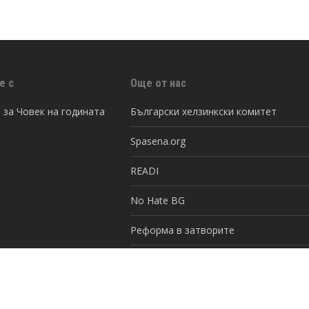
е с
Още от нас
за Човек на годината
Български хелзинкски комитет
Spasena.org
READI
No Hate BG
Реформа в затворите