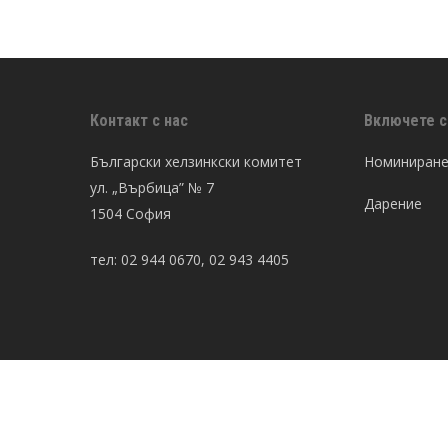
Новини
Прессъобщения
Адв. Даниела Михайлова е
„Човек на годината“ 2015
Контакт с нас
Включете с
Български хелзинкски комитет
Номиниране 
ул. „Върбица” № 7
Дарение
1504 София
тел: 02 944 0670, 02 943 4405
© Български хелзинкски комитет