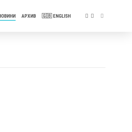
search
FACEBOOK
YOUTUBE
НОВИНИ
АРХИВ
🇬🇧 ENGLISH