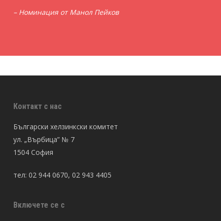
– Номинация от Манол Пейков
Контакт с нас
Български хелзинкски комитет
ул. „Върбица” № 7
1504 София
тел: 02 944 0670, 02 943 4405
Включете се с