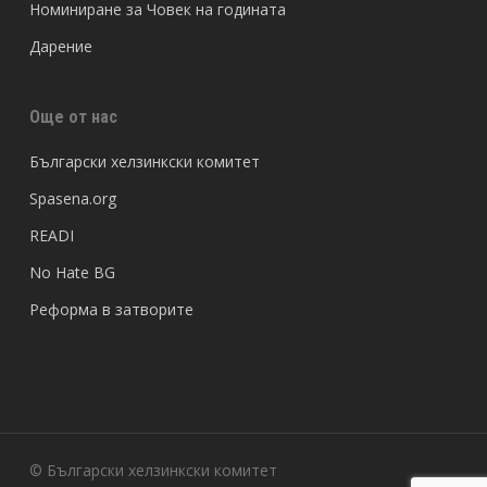
Номиниране за Човек на годината
Дарение
Още от нас
Български хелзинкски комитет
Spasena.org
READI
No Hate BG
Реформа в затворите
© Български хелзинкски комитет