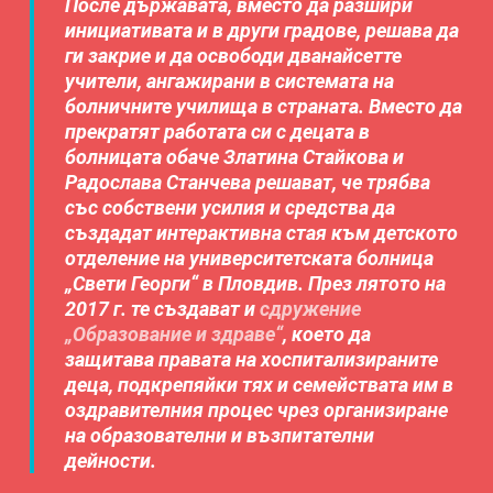
После държавата, вместо да разшири
инициативата и в други градове, решава да
ги закрие и да освободи дванайсетте
учители, ангажирани в системата на
болничните училища в страната. Вместо да
прекратят работата си с децата в
болницата обаче Златина Стайкова и
Радослава Станчева решават, че трябва
със собствени усилия и средства да
създадат интерактивна стая към детското
отделение на университетската болница
„Свети Георги“ в Пловдив. През лятото на
2017 г. те създават и
сдружение
„Образование и здраве“
, което да
защитава правата на хоспитализираните
деца, подкрепяйки тях и семействата им в
оздравителния процес чрез организиране
на образователни и възпитателни
дейности.