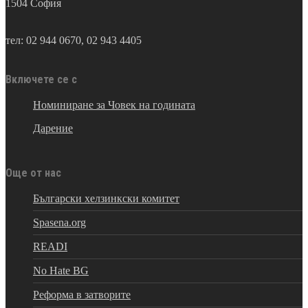
1504 София
тел: 02 944 0670, 02 943 4405
Включете се с
Номиниране за Човек на годината
Дарение
Още от нас
Български хелзинкски комитет
Spasena.org
READI
No Hate BG
Реформа в затворите