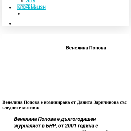
2018
2017
🇬🇧 ENGLISH
FACEBOOK
YOUTUBE
search
Венелина Попова
Венелина Попова e номинирана от Данита Заричинова със
следните мотиви:
Венелина Попова е дългогодишен
журналист в БНР, от 2001 година е