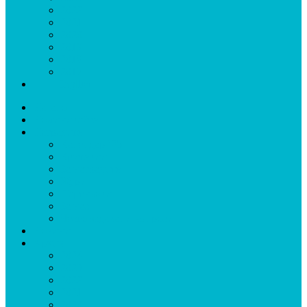
2022
2021
2020
2019
2018
2017
🇬🇧 English
Начало
Номинирайте
Наградите
Календар ’25
Критерии
За наградите
Жури
Партньори
За нас
Често задавани въпроси
Новини
Архив
2024
2023
2022
2021
2020