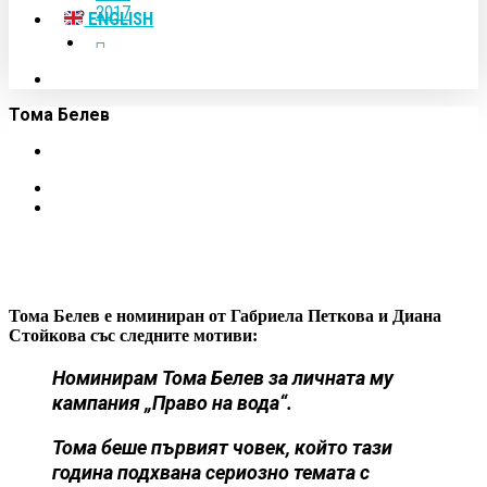
2017
ENGLISH
FACEBOOK
YOUTUBE
search
Тома Белев
Тома Белев е номиниран от Габриела Петкова и Диана
Стойкова със следните мотиви:
Номинирам Тома Белев за личната му
кампания „Право на вода“.
Тома беше първият човек, който тази
година подхвана сериозно темата с