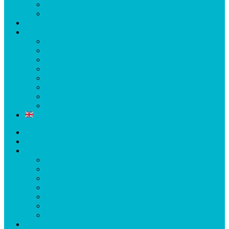
За нас
Често задавани въпроси
Новини
Архив
2024
2023
2022
2021
2020
2019
2018
2017
English
Начало
Номинирайте
Наградите
Календар ’25
Критерии
За наградите
Жури
Партньори
За нас
Често задавани въпроси
Новини