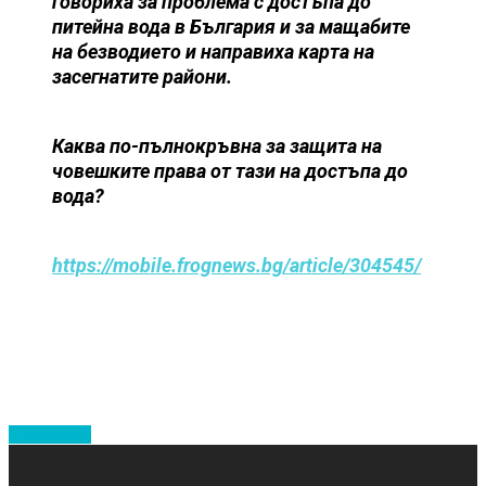
говориха за проблема с достъпа до
питейна вода в България и за мащабите
на безводието и направиха карта на
засегнатите райони.
Каква по-пълнокръвна за защита на
човешките права от тази на достъпа до
вода?
https://mobile.frognews.bg/article/304545/
Share
Share
Share