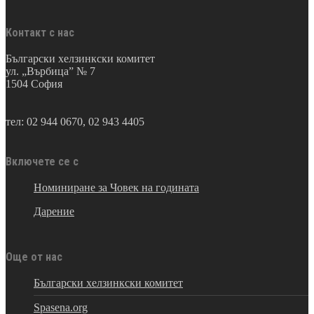
Контакт с нас
Български хелзинкски комитет
ул. „Върбица” № 7
1504 София
тел: 02 944 0670, 02 943 4405
Включете се с
Номиниране за Човек на годината
Дарение
Още от нас
Български хелзинкски комитет
Spasena.org