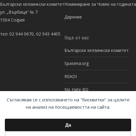
Български хелзинкски комитет
Номиниране за Човек на годината
ул. „Върбица” № 7
Дарение
1504 София
тел: 02 944 0670, 02 943 4405
Още от нас
Български хелзинкски комитет
Spasena.org
READI
No Hate BG
Съгласявам се с използването на "бисквитки" за целите
Реформа в затворите
на анализ на посещаемостта на сайта.
Да