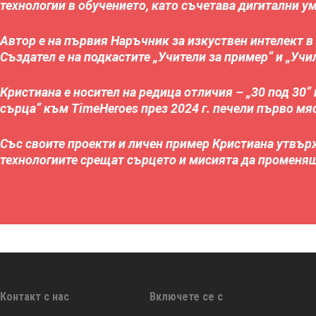
технологии в обучението, като съчетава дигитални у
Автор е на първия Наръчник за изкуствен интелект в
Създател е на подкастите „Учители за пример“ и „Уч
Кристиана е носител на редица отличия – „30 под 30“
сърца“ към TimeHeroes през 2024 г. печели първо мяс
Със своите проекти и личен пример Кристиана утвърж
технологиите срещат сърцето и мисията да променяш
Контакт с нас
Включете се с