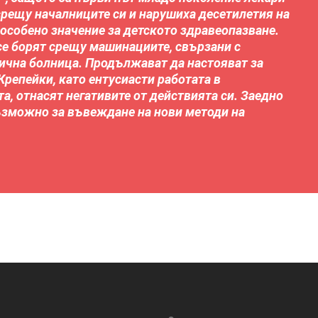
 срещу началниците си и нарушиха десетилетия на
 особено значение за детското здравеопазване.
се борят срещу машинациите, свързани с
чна болница. Продължават да настояват за
репейки, като ентусиасти работата в
а, отнасят негативите от действията си. Заедно
възможно за въвеждане на нови методи на