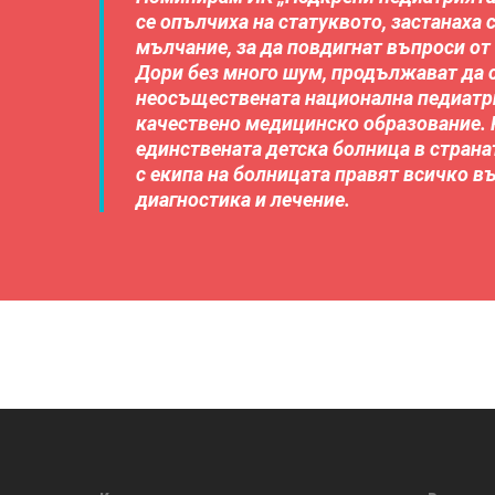
се опълчиха на статуквото, застанаха
мълчание, за да повдигнат въпроси от
Дори без много шум, продължават да 
неосъществената национална педиатри
качествено медицинско образование. К
единствената детска болница в странат
с екипа на болницата правят всичко 
диагностика и лечение.