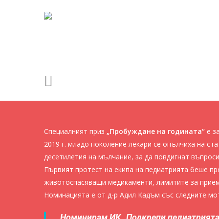
Skip
to
main
content
Натиснете Enter, за да търсите, или ESC, за да зат
Специалният приз
„Пробуждане на годината“
е з
2019 г. младо поколение лекари се опълчиха на ст
десетилетия на мълчание, за да повдигнат въпроси
Първият протест на екипа на педиатрията беше пре
животоспасяващи медикаменти, лимитите за прием
Номинацията е от д-р Адил Кадъм със следните мо
Номинирам ИК „Подкрепи педиатрията“