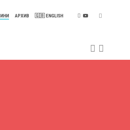
search
FACEBOOK
YOUTUBE
ВИНИ
АРХИВ
🇬🇧 ENGLISH