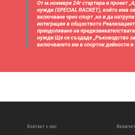
От м.ноември 24г стартира и проект „
нужди (SPECIAL RACKET), който има за
включване чрез спорт ,но и да натрупа
интеграция в обществото Реализацият
преодоляване на предизвикателствата 
нужди Ще се създаде „Ръководство за
включването им в спортни дейности и
Контакт с нас
Включет