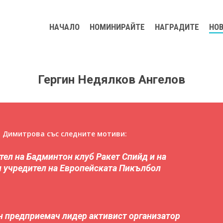
НАЧАЛО
НОМИНИРАЙТЕ
НАГРАДИТЕ
НО
Гергин Недялков Ангелов
я Димитрова със следните мотиви:
тел на Бадминтон клуб Ракет Спийд и на
ворите
 учредител на Европейската Пикълбол
тен предприемач лидер активист организатор