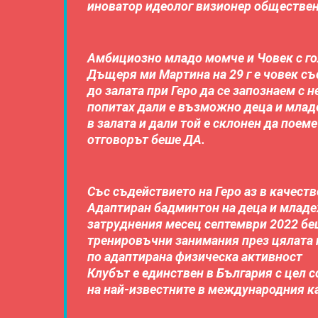
иноватор идеолог визионер обществен
Амбициозно младо момче и Човек с го
Дъщеря ми Мартина на 29 г е човек с
до залата при Геро да се запознаем с 
попитах дали е възможно деца и младе
в залата и дали той е склонен да поеме
отговорът беше ДА.
Със съдействието на Геро аз в качест
Адаптиран бадминтон на деца и младе
затруднения месец септември 2022 б
тренировъчни занимания през цялата 
по адаптирана физическа активност
Клубът е единствен в България с цел
на най-известните в международния к