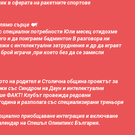
ик в сферата на ракетните спортове
лямо сърце ❤️!
ъс специални потребности Юли месец отидохме
него и да поиграем бадминтон В разговора ни
жи с интелектуални затруднения и др да играят
 брой играчи ,при което без да се замисли
вото на родител и Столична община проектът за
жи със Синдром на Даун и интелектуални
еше ФАКТ! Клубът провежда редовни
година и разполага със специализирани треньори
 социално приобщаване интеграция и включване
алендар на Спешъл Олимпикс България.