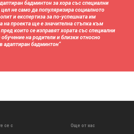
Адаптиран бадминтон за хора със специални
 цел не само да популяризира социалното
 опит и експертиза за по-успешната им
а на проекта ще е значителна стъпка към
пред които се изправят хората със специални
 обучение на родители и близки относно
 в адаптиран бадминтон“
е се с
Още от нас