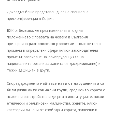
Докладът беше представен днес на специална
пресконференция в София.
БХК отбелязва, че през изминалата година
положението с правата на човека в България
претърпява
разнопосочно развитие
– положителни
промени в определени сфери (някои законодателни
промени; развиване на юриспруденцията на
националните органи за защита от дискриминация) и
тежки дефицити в други.
Според документа
най-засегнати от нарушенията са
били уязвимите социални групи
, сред които хората с
психични разстройства и децата в институциите, някои
етнически и религиозни малцинства, жените, някои
категории лишени от свобода и хората, живеещи в