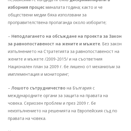
изборния процес
миналата година; както и че
обществени медии бяха използвани за
проправителствена пропаганда около изборите;
–
Неподлагането на обсъждане на проектa за Закон
за равнопоставеност на жените и мъжете
. Без закон
изпълнението на Стратегията за равнопоставеност на
жените и мъжете /2009-2015/ и на съответния
Национален план за 2009 г. бe лишено от механизъм за
имплементация и мониторинг;
–
Лошото сътрудничество
на България с
международните органи за защита на правата на
човека. Сериозен проблем и през 2009 г. бе
неизпълнението на решенията на Европейския съд по
правата на човека.