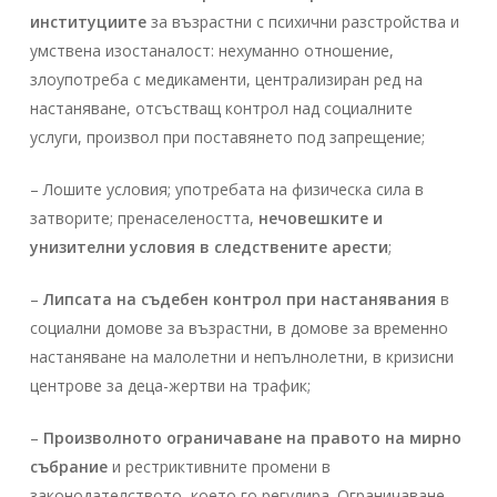
институциите
за възрастни с психични разстройства и
умствена изостаналост: нехуманно отношение,
злоупотреба с медикаменти, централизиран ред на
настаняване, oтсъстващ контрол над социалните
услуги, произвол при поставянето под запрещение;
– Лошите условия; употребата на физическа сила в
затворите; пренаселеността,
нечовешките и
унизителни условия в следствените арести
;
–
Липсата на съдебен контрол при настанявания
в
социални домове за възрастни, в домове за временно
настаняване на малолетни и непълнолетни, в кризисни
центрове за деца-жертви на трафик;
–
Произволното ограничаване на правото на мирно
събрание
и рестриктивните промени в
законодателството, което го регулира. Ограничаване