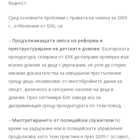
бедност.
Сред основните проблеми с правата на човека за 2009
г., отбелязани от БХК, са:
–
Продължаващата липса на реформа и
преструктуриране на детските домове.
Българската
прокуратура, сезирана от БХК да направи проверки във
всички домове за деца с уврежания, не успя да открие
никакви доказателства за извършени престъпления
срещу деца, независимо от многобройните данни за
смърт, физическо и сексуално насилие на деца в
домове. През септември БХК заведе иск за
дискриминация срещу прокуратурата по този повод.
–
Mалтретирането от полицейски служители
по
време на задържане или в полицейските управления
продължава, като тези практики и през 2009 г. остават,