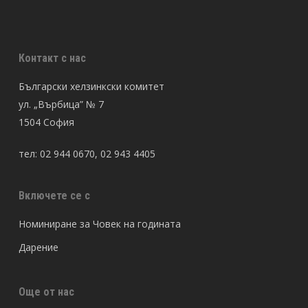
Контакт с нас
Български хелзинкски комитет
ул. „Върбица” № 7
1504 София
тел: 02 944 0670, 02 943 4405
Включете се с
Номиниране за Човек на годината
Дарение
Още от нас