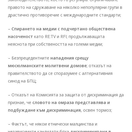
правото на сдружаване на няколко непопулярни групи в
драстично противоречие с международните стандарти;
–
Спирането на медии с подчертано обществена
насоченост
като RE:TV и RFI; продължаващата
неяснота при собствеността на големи медии;
– Безпрецедентните
нападения срещу
мюсюлманските молитвени домове
; отказът на
правителството да се споразумее с алтернативния
синод на БПЦ;
– Отказът на Комисията за защита от дискриминация да
признае, че
словото на омраза представлява и
подбуждане към дискриминация
, освен тормоз;
– Фактът, че някои етнически малцинства и
независимите кандидати бяха
дискриминирани в