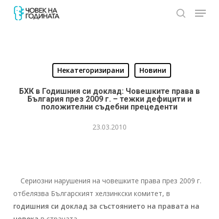
Skip
Menu
to
search
Close
main
Menu
content
Некатегоризирани
Новини
БХК в Годишния си доклад: Човешките права в
България през 2009 г. – тежки дефицити и
положителни съдебни прецеденти
23.03.2010
Сериозни нарушения на човешките права през 2009 г.
отбелязва Българският хелзинкски комитет, в
годишния си доклад за състоянието на правата на
човека
в страната.