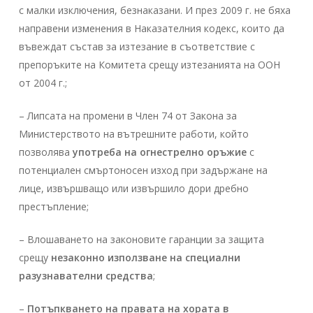
с малки изключения, безнаказани. И през 2009 г. не бяха
направени изменения в Наказателния кодекс, които да
въвеждат състав за изтезание в съответствие с
препоръките на Комитета срещу изтезанията на ООН
от 2004 г.;
– Липсата на промени в Член 74 от Закона за
Министерството на вътрешните работи, който
позволява
употреба на огнестрелно оръжие
с
потенциален смъртоносен изход при задържане на
лице, извършващо или извършило дори дребно
престъпление;
– Влошаването на законовите гаранции за защита
срещу
незаконно използване на специални
разузнавателни средства
;
–
Потъпкването на правата на хората в