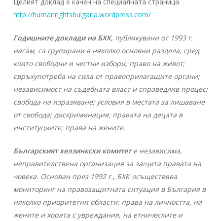
Целият доклад е качен на специалната страница
http://humanrightsbulgaria.wordpress.com/
Годишните доклади на БХК
, публикувани от 1993 г.
насам, са групирани в няколко основни раздела, сред
които свободни и честни избори; право на живот;
свръхупотреба на сила от правоприлагащите органи;
независимост на съдебната власт и справедлив процес;
свобода на изразяване; условия в местата за лишаване
от свобода; дискриминация; правата на децата в
институциите; права на жените.
Българският хелзинкски комитет
е независима,
неправителствена организация за защита правата на
човека. Основан през 1992 г., БХК осъществява
мониторинг на правозащитната ситуация в България в
няколко приоритетни области: права на личността, на
жените и хората с увреждания, на етническите и